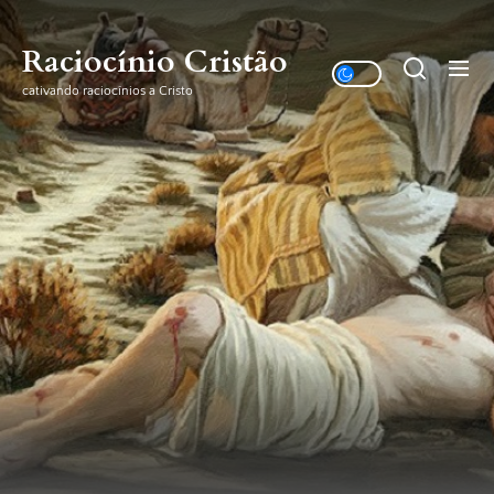
Skip
to
Raciocínio Cristão
the
cativando raciocínios a Cristo
content