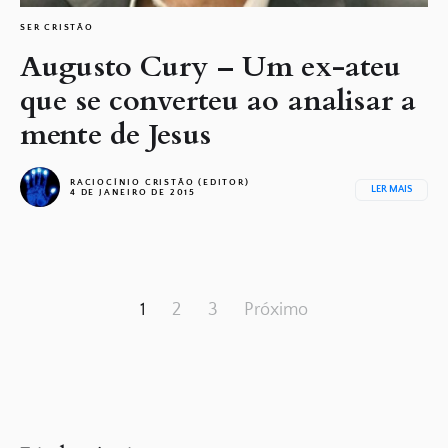
SER CRISTÃO
Augusto Cury – Um ex-ateu
que se converteu ao analisar a
mente de Jesus
RACIOCÍNIO CRISTÃO (EDITOR)
LER MAIS
4 DE JANEIRO DE 2015
Paginação
1
2
3
Próximo
de
posts