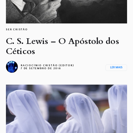
SER CRISTÃO
C. S. Lewis – O Apóstolo dos
Céticos
RACIOCÍNIO CRISTÃO (EDITOR)
LER MAIS
7 DE SETEMBRO DE 2016