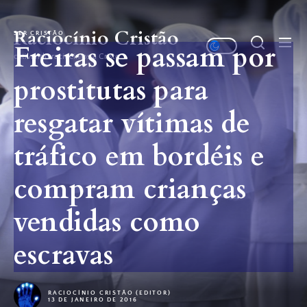
Skip
to
Raciocínio Cristão
SER CRISTÃO
the
Freiras se passam por
cativando raciocínios a Cristo
content
prostitutas para
resgatar vítimas de
tráfico em bordéis e
compram crianças
vendidas como
escravas
RACIOCÍNIO CRISTÃO (EDITOR)
13 DE JANEIRO DE 2016