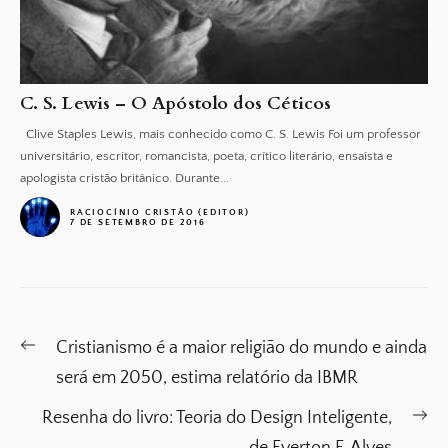
C. S. Lewis – O Apóstolo dos Céticos
Clive Staples Lewis, mais conhecido como C. S. Lewis Foi um professor
universitário, escritor, romancista, poeta, crítico literário, ensaísta e
apologista cristão britânico. Durante...
RACIOCÍNIO CRISTÃO (EDITOR)
7 DE SETEMBRO DE 2016
Navegação
Previous
Cristianismo é a maior religião do mundo e ainda
de
post:
será em 2050, estima relatório da IBMR
Post
Ne
Resenha do livro: Teoria do Design Inteligente,
po