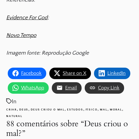
Evidence For God
;
Novo Tempo
Imagem fonte: Reprodução Google
Facebook
Share on X
LinkedIn
WhatsApp
Email
Copy Link
In
,
,
,
,
,
,
,
CRIAR
DEUS
DEUS CRIOU O MAL
ESTUDOS
FÍSICO
MAL
MORAL
NATURAL
88 comentários sobre “
Deus criou o
mal?
”