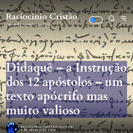
Skip
to
Raciocínio Cristão
the
cativando raciocínios a Cristo
content
ESTUDOS
Didaquê – a Instrução
dos 12 apóstolos – um
texto apócrifo mas
muito valioso
RACIOCÍNIO CRISTÃO (EDITOR)
9 DE MARÇO DE 2019