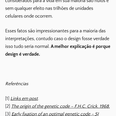
considerados para a vida em sua maioria são nulos e
sem qualquer efeito nas trilhões de unidades
celulares onde ocorrem.
Esses fatos são impressionantes para a maioria das
interpretações, contudo caso o design fosse verdade
isso tudo seria normal.
A melhor explicação é porque
design é verdade.
Referências
[1]
Links em post
.
[2]
The origin of the genetic code – F.H.C. Crick. 1968.
[3]
Early fixation of an optimal genetic code – SJ