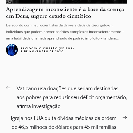
Aprendizagem inconsciente é a base da crença
em Deus, sugere estudo científico
De acordo com neurocientistas da Universidade de Georgetown,
indivíduos que podem prever padrões complexos inconscientemente –
uma habilidade chamada aprendizado de padrão implícito – tendem...
RACIOCÍNIO CRISTÃO (EDITOR)
2 DE NOVEMBRO DE 2020
Navegação
Previous
Vaticano usa doações que seriam destinadas
de
post:
aos pobres para reduzir seu déficit orçamentário,
Post
afirma investigação
Ne
Igreja nos EUA quita dívidas médicas da ordem
po
de 46,5 milhões de dólares para 45 mil famílias