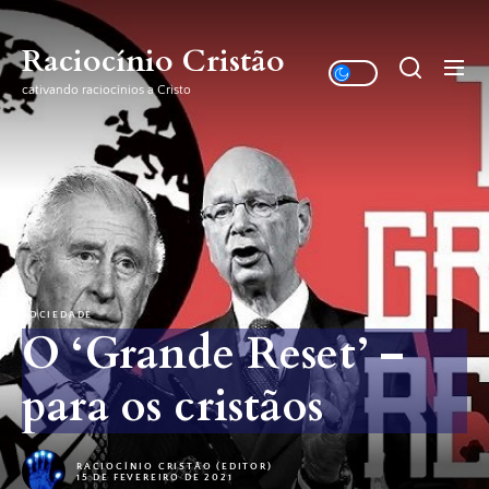
Skip
to
Raciocínio Cristão
the
cativando raciocínios a Cristo
content
SOCIEDADE
O ‘Grande Reset’ –
para os cristãos
RACIOCÍNIO CRISTÃO (EDITOR)
15 DE FEVEREIRO DE 2021